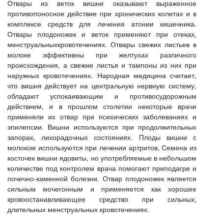
Отвары из веток вишни оказывают выраженное
противопоносное действие при хронических колитах и в
комплексе средств для лечения атонии кишечника.
Отвары плодоножек и веток применяют при отеках,
менструальныхкровотечениях. Отвары свежих листьев в
молоке эффективны при желтухах различного
происхождения, а свежие листья и тампоны из них при
наружных кровотечениях. Народная медицина считает,
что вишня действует на центральную нервную систему,
обладают успокаивающим и противосудорожным
действием, и в прошлом столетии некоторые врачи
применяли их отвар при психических заболеваниях и
эпилепсии. Вишни используются при продолжительных
запорах, лихорадочных состояниях. Плоды вишни с
молоком используются при лечении артритов, Семена из
косточек вишни ядовиты, но употребляемые в небольшом
количестве под контролем врача помогают приподагре и
почечно-каменной болезни. Отвар плодоножек является
сильным мочегонным и применяется как хорошее
кровоостанавливающее средство при сильных,
длительных менструальных кровотечениях.