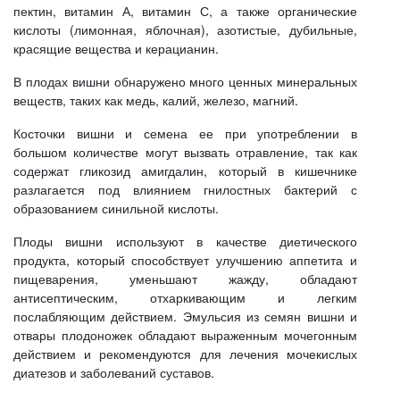
пектин, витамин А, витамин С, а также органические
кислоты (лимонная, яблочная), азотистые, дубильные,
красящие вещества и керацианин.
В плодах вишни обнаружено много ценных минеральных
веществ, таких как медь, калий, железо, магний.
Косточки вишни и семена ее при употреблении в
большом количестве могут вызвать отравление, так как
содержат гликозид амигдалин, который в кишечнике
разлагается под влиянием гнилостных бактерий с
образованием синильной кислоты.
Плоды вишни используют в качестве диетического
продукта, который способствует улучшению аппетита и
пищеварения, уменьшают жажду, обладают
антисептическим, отхаркивающим и легким
послабляющим действием. Эмульсия из семян вишни и
отвары плодоножек обладают выраженным мочегонным
действием и рекомендуются для лечения мочекислых
диатезов и заболеваний суставов.