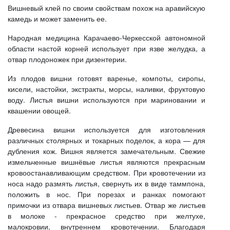
Вишневый клей по своим свойствам похож на аравийскую
камедь и может заменить ее.
Народная медицина Карачаево-Черкесской автономной
области настой корней использует при язве желудка, а
отвар плодоножек при дизентерии.
Из плодов вишни готовят варенье, компоты, сиропы,
кисели, настойки, экстракты, морсы, наливки, фруктовую
воду. Листья вишни используются при мариновании и
квашении овощей.
Древесина вишни используется для изготовления
различных столярных и токарных поделок, а кора — для
дубления кож. Вишня является замечательным. Свежие
измельченные вишнёвые листья являются прекрасным
кровоостанавливающим средством. При кровотечении из
носа надо размять листья, свернуть их в виде таммпона,
положить в нос. При порезах и ранках помогают
примочки из отвара вишневых листьев. Отвар же листьев
в молоке - прекрасное средство при желтухе,
малокровии, внутреннем кровотечении. Благодаря