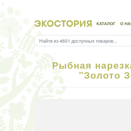
КАТАЛОГ
О НА
Рыбная нарезк
"Золото З