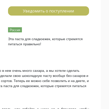
Уведомить о поступлении
Россия
Эта паста для сладкоежек, которые стремятся
питаться правильно!
о в нем очень много сахара, а мы хотели сделать
сделали свою шоколадную пасту вообще без сахаров и
 сортов. Теперь ее можно себе позволить и на диете, и
та паста для сладкоежек, которые стремятся питаться
 вдоль, или взбейте с ними же в блендере, чтобы