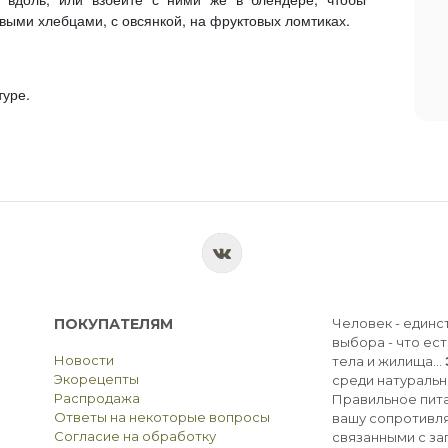
выми хлебцами, с овсянкой, на фруктовых ломтиках.
туре.
ПОКУПАТЕЛЯМ
Человек - единс
выбора - что ест
Новости
тела и жилища...
Экорецепты
среди натуральн
Распродажа
Правильное пита
Ответы на некоторые вопросы
вашу сопротивля
Согласие на обработку
связанными с з