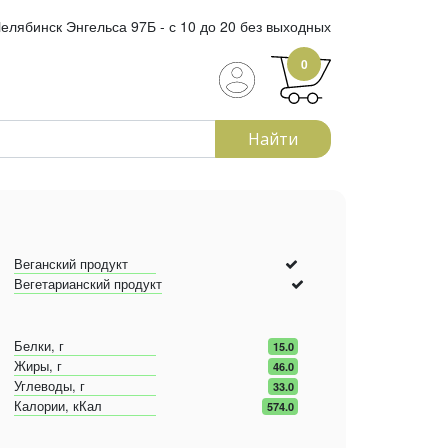
елябинск Энгельса 97Б - с 10 до 20 без выходных
0
Найти
Веганский продукт
Вегетарианский продукт
Белки, г
15.0
Жиры, г
46.0
Углеводы, г
33.0
Калории, кКал
574.0