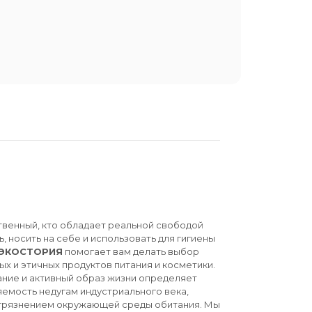
твенный, кто обладает реальной свободой
ь, носить на себе и использовать для гигиены
ЭКОСТОРИЯ
помогает вам делать выбор
ых и этичных продуктов питания и косметики.
ние и активный образ жизни определяет
емость недугам индустриального века,
агрязнением окружающей среды обитания. Мы