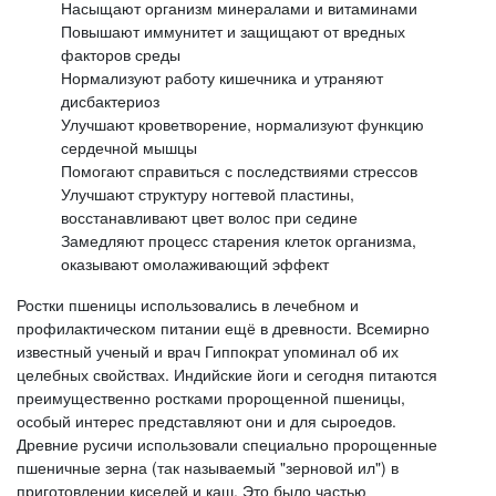
Насыщают организм минералами и витаминами
Повышают иммунитет и защищают от вредных
факторов среды
Нормализуют работу кишечника и утраняют
дисбактериоз
Улучшают кроветворение, нормализуют функцию
сердечной мышцы
Помогают справиться с последствиями стрессов
Улучшают структуру ногтевой пластины,
восстанавливают цвет волос при седине
Замедляют процесс старения клеток организма,
оказывают омолаживающий эффект
Ростки пшеницы использовались в лечебном и
профилактическом питании ещё в древности. Всемирно
известный ученый и врач Гиппократ упоминал об их
целебных свойствах. Индийские йоги и сегодня питаются
преимущественно ростками пророщенной пшеницы,
особый интерес представляют они и для сыроедов.
Древние русичи использовали специально пророщенные
пшеничные зерна (так называемый "зерновой ил") в
приготовлении киселей и каш. Это было частью