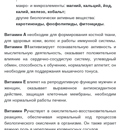
макро- и микроэлементы:
магний, кальций, йод,
калий, железо, кобальт;
другие биологически активные вещества:
каротиноиды, фосфолипиды, фитонциды
.
Витамин
A
необходим для формирования костной ткани,
для здоровья кожи, волос и работы иммунной системы.
Витамин В1
активизирует познавательную активность и
мыслительную деятельность, оказывает положительное
влияние на сердечно-сосудистую систему, углеводный
обмен, способность к обучению, нормализует аппетит; он
необходим для поддержания мышечного тонуса.
Витамин
E
влияет на репродуктивную функцию мужчин и
женщин, оказывает выраженное антиоксидантное
действие, защищая клеточные мембраны, необходим
для нормальной работы печени.
Витамин
P
участвует в окислительно-восстановительных
реакциях, обеспечивая нормальный ход процессов
биологического окисления в организме. Он также играет
важную роль в укреплении кровеносных сосудов.