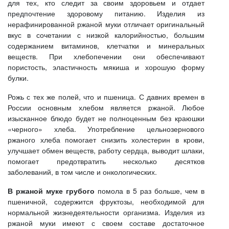
для тех, кто следит за своим здоровьем и отдает
предпочтение здоровому питанию. Изделия из
нерафинированной ржаной муки отличает оригинальный
вкус в сочетании с низкой калорийностью, большим
содержанием витаминов, клетчатки и минеральных
веществ. При хлебопечении они обеспечивают
пористость, эластичность мякиша и хорошую форму
булки.
Рожь с тех же полей, что и пшеница. С давних времен в
России основным хлебом является ржаной. Любое
изысканное блюдо будет не полноценным без краюшки
«черного» хлеба. Употребление цельнозернового
ржаного хлеба помогает снизить холестерин в крови,
улучшает обмен веществ, работу сердца, выводит шлаки,
помогает предотвратить несколько десятков
заболеваний, в том числе и онкологических.
В ржаной муке грубого
помола в 5 раз больше, чем в
пшеничной, содержится фруктозы, необходимой для
нормальной жизнедеятельности организма. Изделия из
ржаной муки имеют с своем составе достаточное