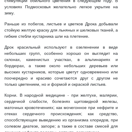
стимуляции обильного цветения в следующем году. В
условиях Подмосковья желательно легкое укрытие на
зиму.
Раньше из побегов, листьев и цветков Дрока добывали
стойкую желтую краску для льняных и шелковых тканей, а
гибкие стебли кустарника шли на плетение.
Дрок красильный используют в озеленении в виде
небольших групп, особенно хорошо он выглядит на
склонах, каменистых участках, в альпинариях и
бордюрах, а также около небольших деревьев или
высоких кустарников, которые цветут одновременно или
поочередно и красиво сочетаются друг с другом не
только цветением, но и формой и окраской листьев.
Корни. В народной медицине - при желтухе, малярии,
сердечной слабости, болезнях щитовидной железы,
маточных кровотечениях; как мочегонное при нефрите и
отеках сердечного происхождения; как средство,
способствующее выведению из организма хлоридов, при
солевом диатезе, запоре; а также в составе смесей для