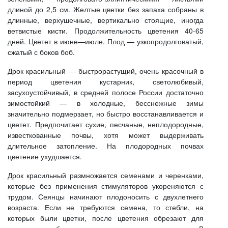
длиной до 2,5 см. Желтые цветки без запаха собраны в
длинные, верхушечные, вертикально стоящие, иногда
ветвистые кисти. Продолжительность цветения 40-65
дней. Цветет в июне—июле. Плод — узкопродолговатый,
сжатый с боков боб.
Дрок красильный — быстрорастущий, очень красочный в
период цветения кустарник, светолюбивый,
засухоустойчивый, в средней полосе России достаточно
зимостойкий — в холодные, бесснежные зимы
значительно подмерзает, но быстро восстанавливается и
цветет. Предпочитает сухие, песчаные, неплодородные,
известкованные почвы, хотя может выдерживать
длительное затопление. На плодородных почвах
цветение ухудшается.
Дрок красильный размножается семенами и черенками,
которые без применения стимуляторов укореняются с
трудом. Сеянцы начинают плодоносить с двухлетнего
возраста. Если не требуются семена, то стебли, на
которых были цветки, после цветения обрезают для