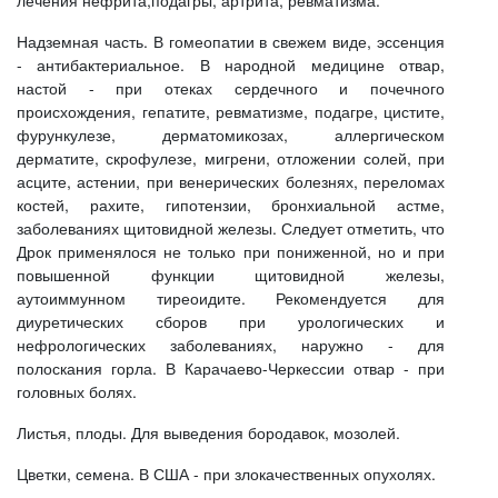
лечения нефрита,подагры, артрита, ревматизма.
Надземная часть. В гомеопатии в свежем виде, эссенция
- антибактериальное. В народной медицине отвар,
настой - при отеках сердечного и почечного
происхождения, гепатите, ревматизме, подагре, цистите,
фурункулезе, дерматомикозах, аллергическом
дерматите, скрофулезе, мигрени, отложении солей, при
асците, астении, при венерических болезнях, переломах
костей, рахите, гипотензии, бронхиальной астме,
заболеваниях щитовидной железы. Следует отметить, что
Дрок применялося не только при пониженной, но и при
повышенной функции щитовидной железы,
аутоиммунном тиреоидите. Рекомендуется для
диуретических сборов при урологических и
нефрологических заболеваниях, наружно - для
полоскания горла. В Карачаево-Черкессии отвар - при
головных болях.
Листья, плоды. Для выведения бородавок, мозолей.
Цветки, семена. В США - при злокачественных опухолях.