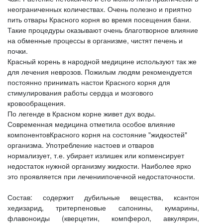
неограниченных количествах. Очень полезно и приятно
пить отвары Красного корня во время посещения бани.
Такие процедуры оказывают очень благотворное влияние
на обменные процессы в организме, чистят печень и
почки.
Красный корень в народной медицине используют так же
для лечения неврозов. Пожилым людям рекомендуется
постоянно принимать настои Красного корня для
стимулирования работы сердца и мозгового
кровообращения.
По легенде в Красном корне живет дух воды.
Современная медицина отметила особое влияние
компонентовКрасного корня на состояние "жидкостей"
организма. Употребление настоев и отваров
нормализует, т.е. убирает излишек или копменсирует
недостаток нужной организму жидкости. Наиболее ярко
это проявляется при лечениипочечной недостаточности.
Состав: содержит дубильные вещества, ксантон
хедизарид, тритерпеновые сапонины, кумарины,
флавоноиды (кверцетин, компферол, авкулярин,