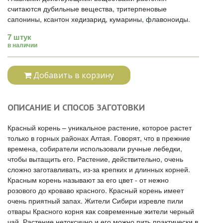
считаются дубильные вещества, тритерпеновые
сапонины, ксантон хедизарид, кумарины, флавоноиды.
7 штук
в наличии
Добавить в корзину
ОПИСАНИЕ И СПОСОБ ЗАГОТОВКИ
Красный корень – уникальное растение, которое растет
только в горных районах Алтая. Говорят, что в прежние
времена, собиратели использовали ручные лебедки,
чтобы вытащить его. Растение, действительно, очень
сложно заготавливать, из-за крепких и длинных корней.
Красным корень называют за его цвет - от нежно
розового до кроваво красного. Красный корень имеет
очень приятный запах. Жители Сибири изревле пили
отвары Красного корня как современные жители черный
чай. Растение нетоксично и его можно пить практически в