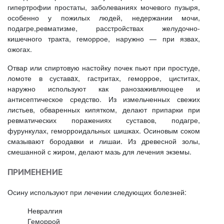
гипертрофии простаты, заболеваниях мочевого пузыря,
особенно у пожилых людей, недержании мочи,
подагре,ревматизме, расстройствах желудочно-
кишечного тракта, геморрое, наружно — при язвах,
ожогах.
Отвар или спиртовую настойку почек пьют при простуде,
ломоте в суставax, гастритах, геморрое, циститах,
наружно используют как ранозаживляющее и
антисептическое средство. Из измельченных свежих
листьев, обваренных кипятком, делают припарки при
ревматических поражениях суставов, подагре,
фурункулах, геморроидальных шишках. Осиновым соком
смазывают бородавки и лишаи. Из древесной золы,
смешанной с жиром, делают мазь для лечения экземы.
ПРИМЕНЕНИЕ
Осину используют при лечении следующих болезней:
Невралгия
Геморрой