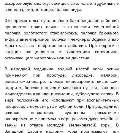
аскорбиновую кислоту, салицил, смолистые и дубильные
вещества, жир, кортицин, флавоноиды.
Экспериментально установлено бактерицидное действие
препаратов почек осины в отношении синегнойной
палочки, золотистого стафилококка, палочки брюшного
тифа и дизентерийной палочки Флекснера. Водный отвар
коры оказывает нейротропное действие. При гидролизе
салицин расщепляется с выделением салегинина,
оказывающего жаропонижающее действие.
В народной медицине водный настой коры осины
применяют при простуде, лихорадке, малярии,
ревматизме,подагре, плохом пищеварении, диспепсии,
гастрите, болезнях почек и мочевого пузыря, задержке
мочеотделения,кашле, пневмонии, туберкулезе легких. В
виде полосканий его используют при воспалительных
процессах в полости рта и зубной боли. При радикулите,
ишиасе, невралгиях, суставном ревматизме
одновременно с приемом внутрь рекомендуют лечебные
ванны из отвара молодой (зеленоватой) коры. В
Западной Европе настойку коры прописывают при