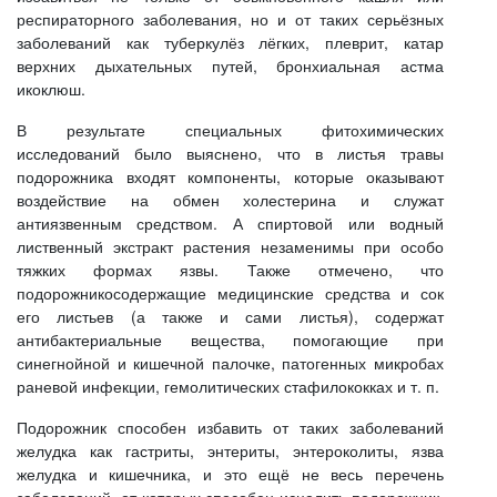
респираторного заболевания, но и от таких серьёзных
заболеваний как туберкулёз лёгких, плеврит, катар
верхних дыхательных путей, бронхиальная астма
икоклюш.
В результате специальных фитохимических
исследований было выяснено, что в листья травы
подорожника входят компоненты, которые оказывают
воздействие на обмен холестерина и служат
антиязвенным средством. А спиртовой или водный
лиственный экстракт растения незаменимы при особо
тяжких формах язвы. Также отмечено, что
подорожникосодержащие медицинские средства и сок
его листьев (а также и сами листья), содержат
антибактериальные вещества, помогающие при
синегнойной и кишечной палочке, патогенных микробах
раневой инфекции, гемолитических стафилококках и т. п.
Подорожник способен избавить от таких заболеваний
желудка как гастриты, энтериты, энтероколиты, язва
желудка и кишечника, и это ещё не весь перечень