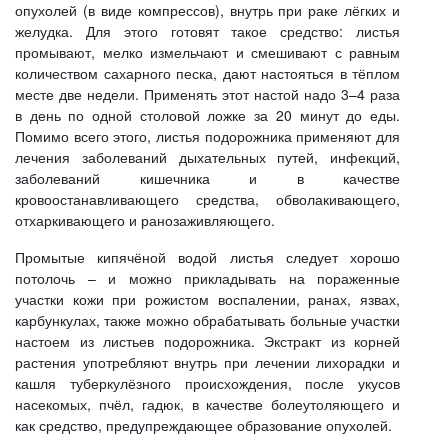
опухолей (в виде компрессов), внутрь при раке лёгких и
желудка. Для этого готовят такое средство: листья
промывают, мелко измельчают и смешивают с равным
количеством сахарного песка, дают настояться в тёплом
месте две недели. Применять этот настой надо 3–4 раза
в день по одной столовой ложке за 20 минут до еды.
Помимо всего этого, листья подорожника применяют для
лечения заболеваний дыхательных путей, инфекций,
заболеваний кишечника и в качестве
кровоостанавливающего средства, обволакивающего,
отхаркивающего и ранозаживляющего.
Промытые кипячёной водой листья следует хорошо
потолочь – и можно прикладывать на пораженные
участки кожи при рожистом воспалении, ранах, язвах,
карбункулах, также можно обрабатывать больные участки
настоем из листьев подорожника. Экстракт из корней
растения употребляют внутрь при лечении лихорадки и
кашля туберкулёзного происхождения, после укусов
насекомых, пчёл, гадюк, в качестве болеутоляющего и
как средство, предупреждающее образование опухолей.