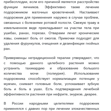
прибесплодии, если его причиной является расстройство
функции яичников. Эффективно также лечение
подорожником маточных кровотечений. Настаивают
подорожник для применения наружно в случае проблем,
связанных с болезнями ротовой полости. Свежую траву в
измельченном виде прикладывают на участки тела при
ушибах, ранах, порезах. Отварами лечат хронические
язвы, снимают боль от ожогов. Примочки подходят для
удаления фурункулов, очищения и дезинфекции гнойных
ран.
Приверженцы нетрадиционной терапии утверждают, что
с помощью данного целебного растения можно
устранить тахикардию и образование большого
количества мочи (полиурия). Использование
подорожника способствует нормализации потенции у
мужчин, снимает головные боли, успокаивает зубную
боль и боль в ушах. Есть подтверждения лечебной
эффективности растения при нефрите, энурезе, диарее.
В России народными целителями подорожник
применялся с давних пор при лечении злокачественных