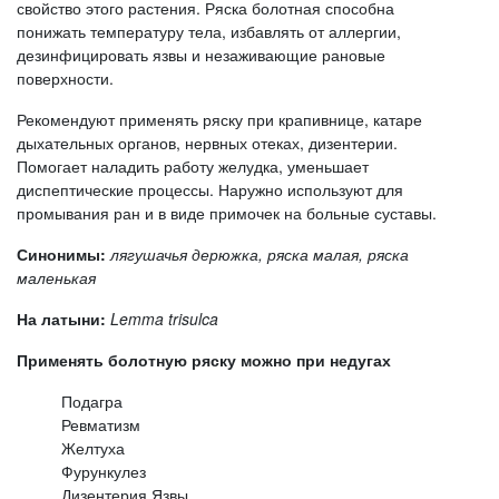
свойство этого растения. Ряска болотная способна
понижать температуру тела, избавлять от аллергии,
дезинфицировать язвы и незаживающие рановые
поверхности.
Рекомендуют применять ряску при крапивнице, катаре
дыхательных органов, нервных отеках, дизентерии.
Помогает наладить работу желудка, уменьшает
диспептические процессы. Наружно используют для
промывания ран и в виде примочек на больные суставы.
Синонимы:
лягушачья дерюжка, ряска малая, ряска
маленькая
На латыни:
Lemma trisulca
Применять болотную ряску можно при недугах
Подагра
Ревматизм
Желтуха
Фурункулез
Дизентерия Язвы