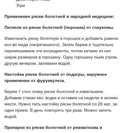
Угри
Применение
ряски болотной в народной медицине:
Пилюли из
ряски болотной (порошка) от глаукомы.
Измельчить ряску болотную в порошок и добавить равное
кол-во меда (негречишного). Затем берем и тщательно
перемешиваем эти ингридиенты, потом катаем из них
шарик размером в горошину. Одну горошину пьем утром,
другую вечером, запиваем водой.
Настойка
ряски болотной от подагры, наружное
применение от фурункулеза
.
Берем 1 стол ложку ряски болотной и измельчаем.
Добавим стакан кач. водки и оставим на неделю в затемн.
месте. Нужно пить настойку ряски болотной по 20 кап. за
один прием. В день повторять три раза. Можно запить
водой.
Припарки из ряски болотной от ревматизма и