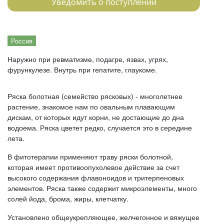
Уведомить о поступлении
Россия
Наружно при ревматизме, подагре, язвах, угрях,
фурункулезе. Внутрь при гепатите, глаукоме.
Ряска болотная (семейство рясковых) - многолетнее
растение, знакомое нам по овальным плавающим
дискам, от которых идут корни, не достающие до дна
водоема. Ряска цветет редко, случается это в середине
лета.
В фитотерапии применяют траву ряски болотной,
которая имеет противоопухолевое действие за счет
высокого содержания флавоноидов и тритерпеновых
элементов. Ряска также содержит микроэлементы, много
солей йода, брома, жиры, клетчатку.
Установлено общеукрепляющее, желчегонное и вяжущее