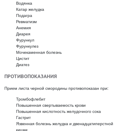
Водянка
Катар желудка
Подагра
Ревматизм
Анемия
Диарея
Фурункул
Фурункулез
Мочекаменная болезнь
Цистит
Диатез
ПРОТИВОПОКАЗАНИЯ
Прием листа черной смородины противопоказан при:
Тромбофлебит
Повышенная свертываемость крови
Повышенная кислотность желудочного сока
Гастрит
Язвенная болезнь желудка и двенадцатиперстной
кишки