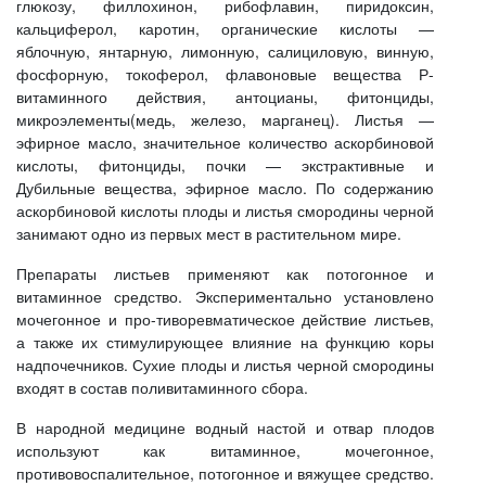
глюкозу, филлохинон, рибофлавин, пиридоксин,
кальциферол, каротин, органические кислоты —
яблочную, янтарную, лимонную, салициловую, винную,
фосфорную, токоферол, флавоновые вещества Р-
витаминного действия, антоцианы, фитонциды,
микроэлементы(медь, железо, марганец). Листья —
эфирное масло, значительное количество аскорбиновой
кислоты, фитонциды, почки — экстрактивные и
Дубильные вещества, эфирное масло. По содержанию
аскорбиновой кислоты плоды и листья смородины черной
занимают одно из первых мест в растительном мире.
Препараты листьев применяют как потогонное и
витаминное средство. Экспериментально установлено
мочегонное и про-тиворевматическое действие листьев,
а также их стимулирующее влияние на функцию коры
надпочечников. Сухие плоды и листья черной смородины
входят в состав поливитаминного сбора.
В народной медицине водный настой и отвар плодов
используют как витаминное, мочегонное,
противовоспалительное, потогонное и вяжущее средство.