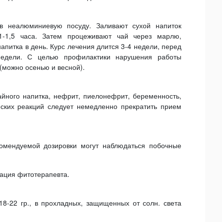
 в неалюминиевую посуду. Заливают сухой напиток
1-1,5 часа. Затем процеживают чай через марлю,
апитка в день. Курс лечения длится 3-4 недели, перед
недели. С целью профилактики нарушения работы
 (можно осенью и весной).
йного напитка, нефрит, пиелонефрит, беременность,
еских реакций следует немедленно прекратить прием
омендуемой дозировки могут наблюдаться побочные
тация фитотерапевта.
8-22 гр., в прохладных, защищенных от солн. света