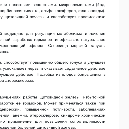
изм полезными веществами: микроэлементами (йод,
аскорбиновая кислота, альфа-токоферол, флавоноиды).
ту щитовидной железы и способствует профилактике
й медицине для регуляции метаболизма и лечения
очной выработке гормонов гипофиза это натуральное
укрепляющий эффект. Слоевища морской капусты
озга.
, способствует повышению общего тонуса и улучшает
 успокаивает нервы и оказывает седативное действие
ующее действие. Настойка из плодов боярышника в
ри атеросклерозе.
арушениях работы щитовидной железы, избыточной
ыработке ее гормонов. Может применяться также при
 депрессии, повышенной потливости, заболеваниях
ения, анемии, атеросклерозе, синдроме хронической
ожно применение для повышения сопротивляемости
реждения болезней щитовидной железы.