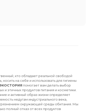
твенный, кто обладает реальной свободой
ь, носить на себе и использовать для гигиены
ЭКОСТОРИЯ
помогает вам делать выбор
ых и этичных продуктов питания и косметики.
ние и активный образ жизни определяет
емость недугам индустриального века,
агрязнением окружающей среды обитания. Мы
ько полный отказ от всех продуктов