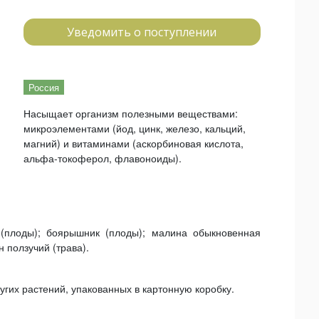
Уведомить о поступлении
Россия
Насыщает организм полезными веществами:
микроэлементами (йод, цинк, железо, кальций,
магний) и витаминами (аскорбиновая кислота,
альфа-токоферол, флавоноиды).
(плоды); боярышник (плоды); малина обыкновенная
н ползучий (трава).
гих растений, упакованных в картонную коробку.