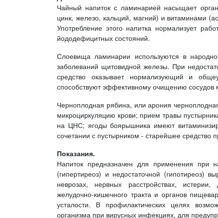
Чайный напиток с ламинарией насыщает орган
цинк, железо, кальций, магний) и витаминами (
Употребление этого напитка нормализует рабо
йододефицитных состояний.
Слоевища ламинарии используются в народно
заболеваний щитовидной железы. При недостат
средство оказывает нормализующий и обще
способствуют эффективному очищению сосудов м
Черноплодная рябина, или арония черноплодная
микроциркуляцию крови; прием травы пустырника
на ЦНС; ягоды боярышника имеют витаминизир
сочетании с пустырником - старейшее средство п
Показания.
Напиток предназначен для применения при н
(гипертиреоз) и недостаточной (гипотиреоз) в
неврозах, нервных расстройствах, истерии,
желудочно-кишечного тракта и органов пищевар
усталости. В профилактических целях возм
организма при вирусных инфекциях, для предуп