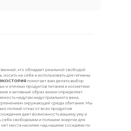
твенный, кто обладает реальной свободой
ь, носить на себе и использовать для гигиены
ЭКОСТОРИЯ
помогает вам делать выбор
ых и этичных продуктов питания и косметики.
ние и активный образ жизни определяет
емость недугам индустриального века,
агрязнением окружающей среды обитания. Мы
ько полный отказ от всех продуктов
схождения дает возможность вашему уму и
ь себя свободными и полными энергии для
й нет места насилию над нашими соседями по