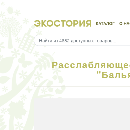
КАТАЛОГ
О НА
Расслабляющее
"Балья