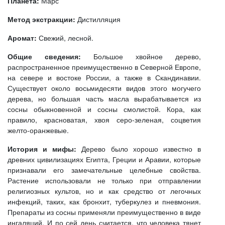
Планета:
Марс
Метод экстракции:
Дистилляция
Аромат:
Свежий, лесной.
Общие сведения:
Большое хвойное дерево,
распространенное преимущественно в Северной Европе,
на севере и востоке России, а также в Скандинавии.
Существует около восьмидесяти видов этого могучего
дерева, но большая часть масла вырабатывается из
сосны обыкновенной и сосны смолистой. Кора, как
правило, красноватая, хвоя серо-зеленая, соцветия
желто-оранжевые.
История и мифы:
Дерево было хорошо известно в
древних цивилизациях Египта, Греции и Аравии, которые
признавали его замечательные целебные свойства.
Растение использовали не только при отправлении
религиозных культов, но и как средство от легочных
инфекций, таких, как бронхит, туберкулез и пневмония.
Препараты из сосны применяли преимущественно в виде
ингаляций. И по сей день считается, что человека тянет