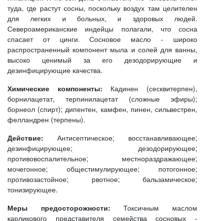
туда, где растут сосны, поскольку воздух там целителен
для легких и больных, и здоровых людей.
Североамериканские индейцы полагали, что сосна
спасает от цинги. Сосновое масло - широко
распространенный компонент мыла и солей для ванны,
высоко ценимый за его дезодорирующие и
дезинфицирующие качества.
Химические компоненты:
Кадинен (сесквитерпен),
борнилацетат, терпинилацетат (сложные эфиры);
борнеол (спирт); дипентен, камфен, пинен, сильвестрен,
фелландрен (терпены).
Действие:
Антисептическое; восстанавливающее;
дезинфицирующее; дезодорирующее;
противовоспалительное; местнораздражающее;
мочегонное; общестимулирующее; потогонное;
противозастойное; рвотное; бальзамическое;
тонизирующее.
Меры предосторожности:
Токсичным маслом
карликового представителя семейства сосновых -