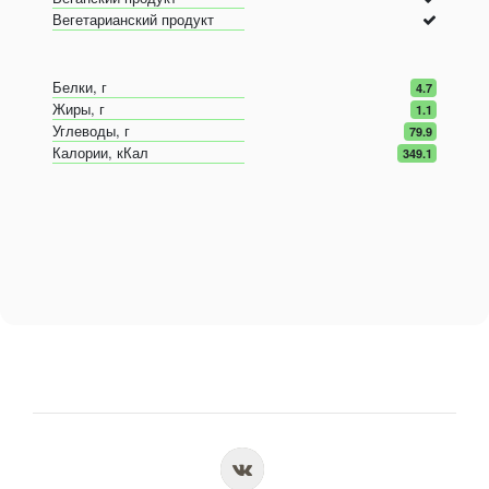
Вегетарианский продукт
Белки, г
4.7
Жиры, г
1.1
Углеводы, г
79.9
Калории, кКал
349.1