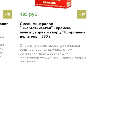
495 руб
+
+
ания
Смесь минералов
"Энергетическая" - кремень,
шунгит, горный кварц "Природный
целитель", 380 г
ния
ная
Энергетическая смесь для очистки
ой
воды основана на уникальном
ар,
сочетании трех древнейших
и
минералов — шунгита, горного кварца
и кремня.