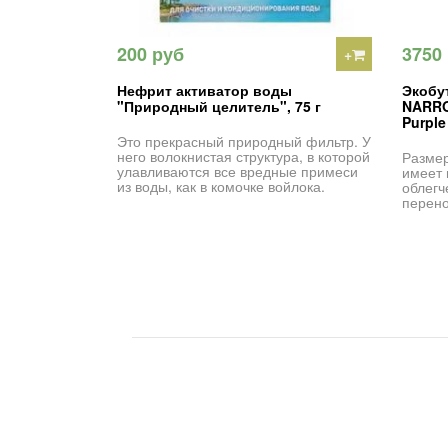
200 руб
3750
+
Нефрит активатор воды
Экобу
"Природный целитель", 75 г
NARRO
Purple
Это прекрасный природный фильтр. У
него волокнистая структура, в которой
Размер
улавливаются все вредные примеси
имеет 
из воды, как в комочке войлока.
облегч
перено