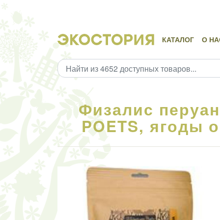
КАТАЛОГ
О НА
Физалис перуа
POETS, ягоды о