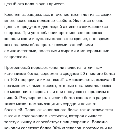
целый акр поля в один присест.
Конопля выращивалась в течение тысяч лет из-за своих
многочисленных полезных свойств. Является очень
ценным продуктом для людей активно занимающихся
спортом. При употреблении протеинового порошка
конопли кости и суставы становятся крепче, в то время
как организм обогащается всеми важнейшими
аминокислотами, полезными жирами и минеральными
веществами.
Протеиновый порошок конопли является отличным
источником белка, содержит в среднем 50 г чистого белка
на 100 г порции, и имеет все 21 аминокислоты, включая 8
незаменимых аминокислот, которые организм человека
не может синтезировать, и они поступают в организм с
пищей. Регулярное включение белка конопли в рацион
также может помочь защитить сердце и почки от
болезней. Порошок конопляного белка также отличается
высоким содержанием клетчатки, которая очищает
толстую кишку и способствует пищеварению. Волокна
конопли содержат более 90% углеводов, поэтому они не