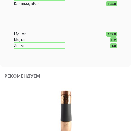
Калории, кКал
195.0
Mg, мг
137.0
Na, мг
0.2
Zn, мг
1.9
РЕКОМЕНДУЕМ