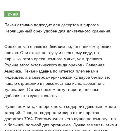
Грузия
Пекан отлично подходит для десертов и пирогов.
Неочищенный орех удобен для длительного хранения.
Орехи пекан являются близким родственником грецких
орехов. Они схожи по вкусу и внешнему виду, но
ядрышки этого ореха немного мягче, чем грецкого.
Родина этого экзотического вида орехов - Северная
Америка. Пекан издавна почитается племенами
индейцев, а в североамериканской культуре белых это
нашло отражение в повсеместном использовании в
кулинарии. С этим орехом пекут пироги, печенье,
добавляют в супы и салаты.
Нужно помнить, что орех пекан содержит довольно много
калорий. Процент содержани жира в этих орехах
достигает 70%. Поэтому кушать его нужно понемногу - но
с большой пользой для организма. Лучше заменять этими
орехами другие жирные продукты в рационе, съедать