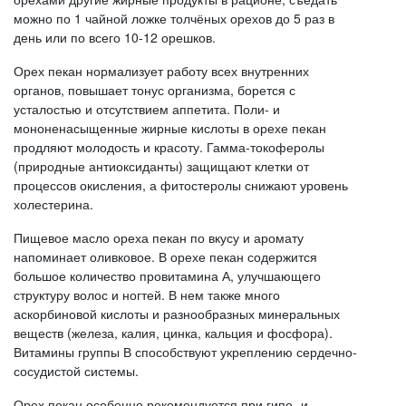
можно по 1 чайной ложке толчёных орехов до 5 раз в
день или по всего 10-12 орешков.
Орех пекан нормализует работу всех внутренних
органов, повышает тонус организма, борется с
усталостью и отсутствием аппетита. Поли- и
мононенасыщенные жирные кислоты в орехе пекан
продляют молодость и красоту. Гамма-токоферолы
(природные антиоксиданты) защищают клетки от
процессов окисления, а фитостеролы снижают уровень
холестерина.
Пищевое масло ореха пекан по вкусу и аромату
напоминает оливковое. В орехе пекан содержится
большое количество провитамина А, улучшающего
структуру волос и ногтей. В нем также много
аскорбиновой кислоты и разнообразных минеральных
веществ (железа, калия, цинка, кальция и фосфора).
Витамины группы В способствуют укреплению сердечно-
сосудистой системы.
Орех пекан особенно рекомендуется при гипо- и