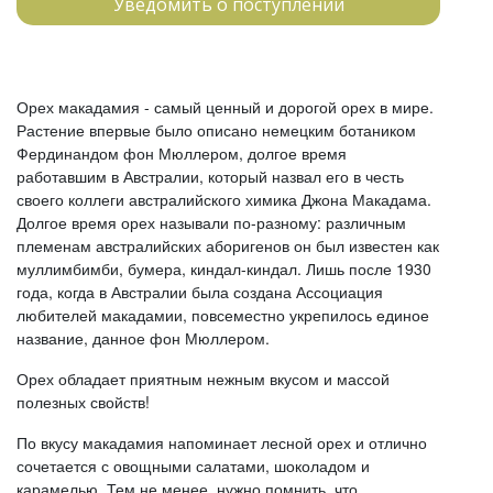
Уведомить о поступлении
Орех макадамия - самый ценный и дорогой орех в мире.
Растение впервые было описано немецким ботаником
Фердинандом фон Мюллером, долгое время
работавшим в Австралии, который назвал его в честь
своего коллеги австралийского химика Джона Макадама.
Долгое время орех называли по-разному: различным
племенам австралийских аборигенов он был известен как
муллимбимби, бумера, киндал-киндал. Лишь после 1930
года, когда в Австралии была создана Ассоциация
любителей макадамии, повсеместно укрепилось единое
название, данное фон Мюллером.
Орех обладает приятным нежным вкусом и массой
полезных свойств!
По вкусу макадамия напоминает лесной орех и отлично
сочетается с овощными салатами, шоколадом и
карамелью. Тем не менее, нужно помнить, что