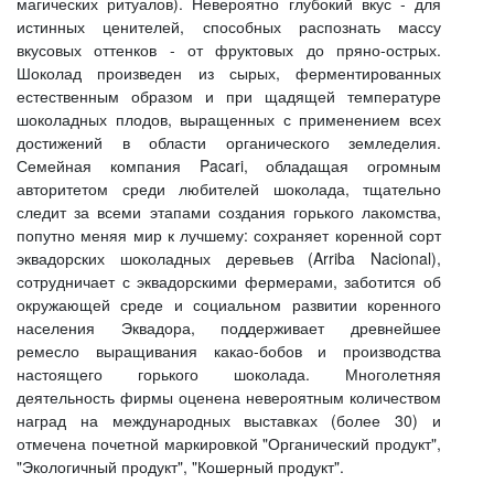
магических ритуалов). Невероятно глубокий вкус - для
истинных ценителей, способных распознать массу
вкусовых оттенков - от фруктовых до пряно-острых.
Шоколад произведен из сырых, ферментированных
естественным образом и при щадящей температуре
шоколадных плодов, выращенных с применением всех
достижений в области органического земледелия.
Семейная компания Pacari, обладащая огромным
авторитетом среди любителей шоколада, тщательно
следит за всеми этапами создания горького лакомства,
попутно меняя мир к лучшему: сохраняет коренной сорт
эквадорских шоколадных деревьев (Arriba Nacional),
сотрудничает с эквадорскими фермерами, заботится об
окружающей среде и социальном развитии коренного
населения Эквадора, поддерживает древнейшее
ремесло выращивания какао-бобов и производства
настоящего горького шоколада. Многолетняя
деятельность фирмы оценена невероятным количеством
наград на международных выставках (более 30) и
отмечена почетной маркировкой "Органический продукт",
"Экологичный продукт", "Кошерный продукт".