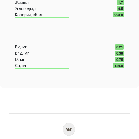
Жиры, г
1.7
Углеводы, г
6.5
Калории, кКал
228.0
B2, мг
0.21
В12, мг
0.38
D, мг
0.75
Ca, мг
120.0