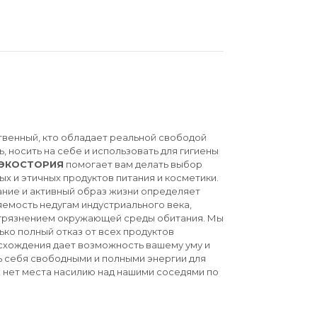
твенный, кто обладает реальной свободой
ь, носить на себе и использовать для гигиены
ЭКОСТОРИЯ
помогает вам делать выбор
ых и этичных продуктов питания и косметики.
ние и активный образ жизни определяет
емость недугам индустриального века,
агрязнением окружающей среды обитания. Мы
ько полный отказ от всех продуктов
схождения дает возможность вашему уму и
ь себя свободными и полными энергии для
й нет места насилию над нашими соседями по