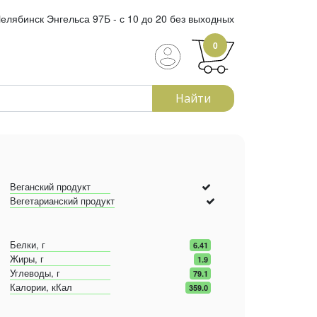
елябинск Энгельса 97Б - с 10 до 20 без выходных
0
Найти
Веганский продукт
Вегетарианский продукт
Белки, г
6.41
Жиры, г
1.9
Углеводы, г
79.1
Калории, кКал
359.0