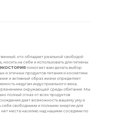
твенный, кто обладает реальной свободой
ь, носить на себе и использовать для гигиены
ЭКОСТОРИЯ
помогает вам делать выбор
ых и этичных продуктов питания и косметики.
ние и активный образ жизни определяет
емость недугам индустриального века,
агрязнением окружающей среды обитания. Мы
ько полный отказ от всех продуктов
схождения дает возможность вашему уму и
ь себя свободными и полными энергии для
й нет места насилию над нашими соседями по