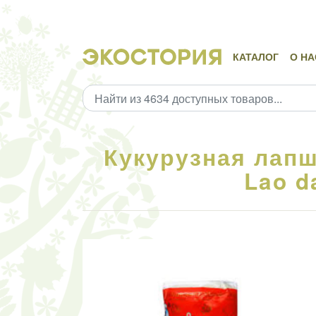
КАТАЛОГ
О НА
Кукурузная лапш
Lao d