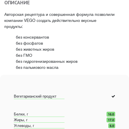
ОПИСАНИЕ
Авторская рецептура и совершенная формула позволили
компании VEGO создать действительно вкусные
продукты:
без консервантов
без фосфатов
без животных жиров
без ГМО
без гидрогенизированных жиров
без пальмового масла
Вегетарианский продукт
Белки, г
16.0
Жиры, г
17.0
Углеводы, г
6.0