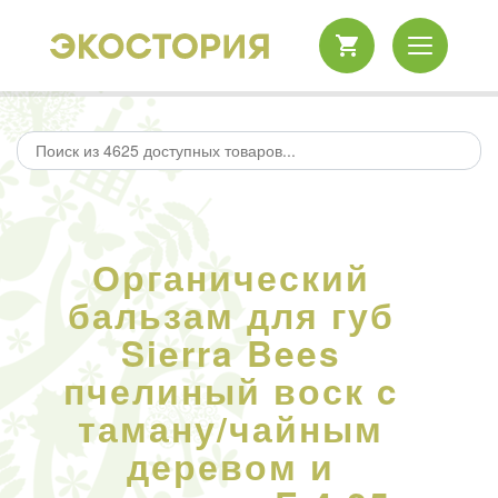
Органический
бальзам для губ
Sierra Bees
пчелиный воск c
таману/чайным
деревом и