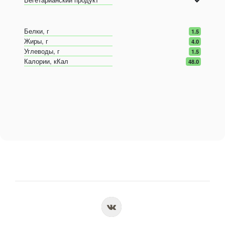
Белки, г
1.5
Жиры, г
4.0
Углеводы, г
1.5
Калории, кКал
48.0