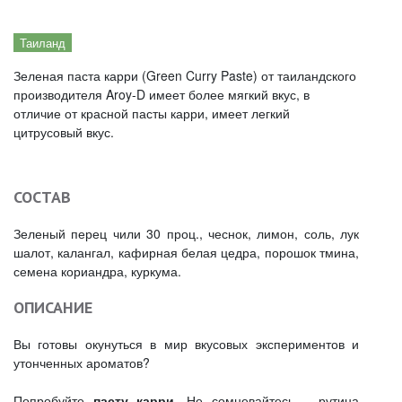
Таиланд
Зеленая паста карри (Green Curry Paste) от таиландского
производителя Aroy-D имеет более мягкий вкус, в
отличие от красной пасты карри, имеет легкий
цитрусовый вкус.
СОСТАВ
Зеленый перец чили 30 проц., чеснок, лимон, соль, лук
шалот, калангал, кафирная белая цедра, порошок тмина,
семена кориандра, куркума.
ОПИСАНИЕ
Вы готовы окунуться в мир вкусовых экспериментов и
утонченных ароматов?
Попробуйте
пасту карри
. Не сомневайтесь – рутина