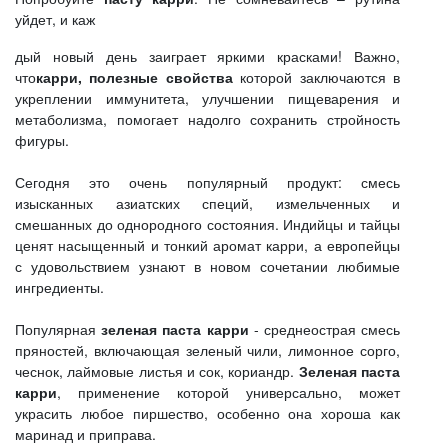
уйдет, и каж
дый новый день заиграет яркими красками! Важно,
что
карри, полезные свойства
которой заключаются в
укреплении иммунитета, улучшении пищеварения и
метаболизма, помогает надолго сохранить стройность
фигуры.
Сегодня это очень популярный продукт: смесь
изысканных азиатских специй, измельченных и
смешанных до однородного состояния. Индийцы и тайцы
ценят насыщенный и тонкий аромат карри, а европейцы
с удовольствием узнают в новом сочетании любимые
ингредиенты.
Популярная
зеленая паста карри
- среднеострая смесь
пряностей, включающая зеленый чили, лимонное сорго,
чеснок, лаймовые листья и сок, кориандр.
Зеленая паста
карри
, применение которой универсально, может
украсить любое пиршество, особенно она хороша как
маринад и приправа.