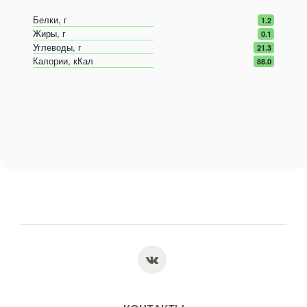
Белки, г
1.2
Жиры, г
0.1
Углеводы, г
21.3
Калории, кКал
88.0