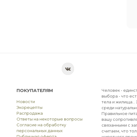
ПОКУПАТЕЛЯМ
Человек - единс
выбора - что ест
Новости
тела и жилища...
Экорецепты
среди натуральн
Распродажа
Правильное пита
Ответы на некоторые вопросы
вашу сопротивля
Согласие на обработку
связанными с з
персональных данных
считаем, что тол
Публичная оферта
животного прои