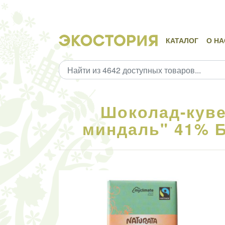
КАТАЛОГ
О НА
Шоколад-кув
миндаль" 41% БИ