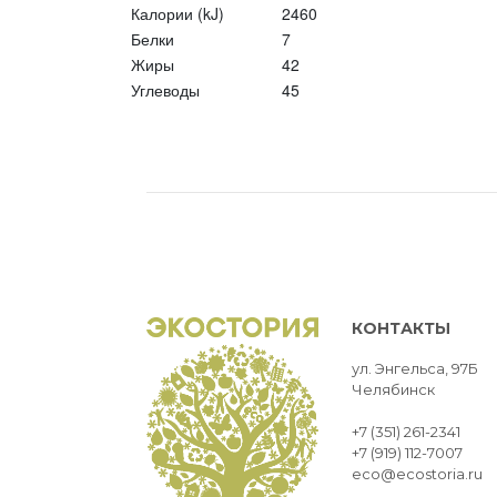
Калории (kJ)
2460
Белки
7
Жиры
42
Углеводы
45
КОНТАКТЫ
ул. Энгельса, 97Б
Челябинск
+7 (351) 261-2341
+7 (919) 112-7007
eco@ecostoria.ru