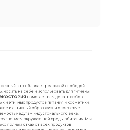
твенный, кто обладает реальной свободой
ь, носить на себе и использовать для гигиены
ЭКОСТОРИЯ
помогает вам делать выбор
ых и этичных продуктов питания и косметики.
ние и активный образ жизни определяет
емость недугам индустриального века,
агрязнением окружающей среды обитания. Мы
ько полный отказ от всех продуктов
схождения дает возможность вашему уму и