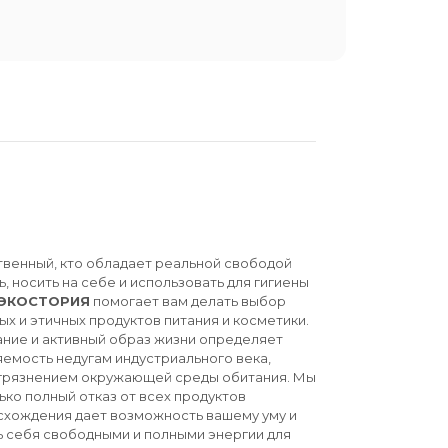
твенный, кто обладает реальной свободой
ь, носить на себе и использовать для гигиены
ЭКОСТОРИЯ
помогает вам делать выбор
ых и этичных продуктов питания и косметики.
ние и активный образ жизни определяет
емость недугам индустриального века,
агрязнением окружающей среды обитания. Мы
ько полный отказ от всех продуктов
схождения дает возможность вашему уму и
ь себя свободными и полными энергии для