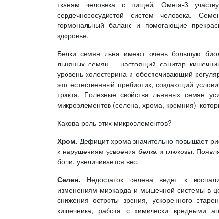
тканям человека с пищей. Омега-3 участв
сердечнососудистой систем человека. Сем
гормональный баланс и помогающие прекрасн
здоровье.
Белки семян льна имеют очень большую биоло
льняных семян – настоящий санитар кишечник
уровень холестерина и обеспечивающий регуляр
это естественный пребиотик, создающий услов
тракта. Полезные свойства льняных семян ус
микроэлементов (селена, хрома, кремния), котор
Какова роль этих микроэлементов?
Хром.
Дефицит хрома значительно повышает риск
к нарушениям усвоения белка и глюкозы. Появля
боли, увеличивается вес.
Селен.
Недостаток селена ведет к воспалит
изменениям миокарда и мышечной системы в цел
снижения остроты зрения, ускоренного старе
кишечника, работа с химически вредными аге