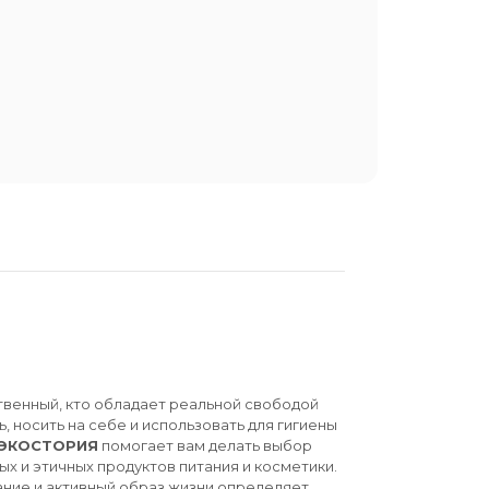
твенный, кто обладает реальной свободой
ь, носить на себе и использовать для гигиены
ЭКОСТОРИЯ
помогает вам делать выбор
ых и этичных продуктов питания и косметики.
ние и активный образ жизни определяет