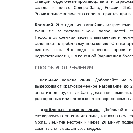
станции, отделочные производства и типографск
селена в почве: Северо-Запад России, Забай
Значительное количество селена теряется при ва
Кремний.
Это один из важнейших микроэлемент
ткани, т.е. за состояние кожи, волос, ногтей, 
Недостаток кремния ведет к выпадению и ломкос
склонность к грибковому поражению. Стенки арт
система вен. Это ведет к застою крови и
недостаточность), и в венозной (варикозная болез
СПОСОБ УПОТРЕБЛЕНИЯ
-
цельные семена льна.
Добавляйте их в
выдерживают кратковременное нагревание до 21
аппетитной будет любая домашняя выпечка
распаренных или нагретых на сковороде семян л
-
дробленые семена льна.
Добавляйте и
свежеразмолотое семечко льна, так как в нем с
мозга. Лецитин нестоек и через 20 минут подв
семян льна, смешанных с медом.