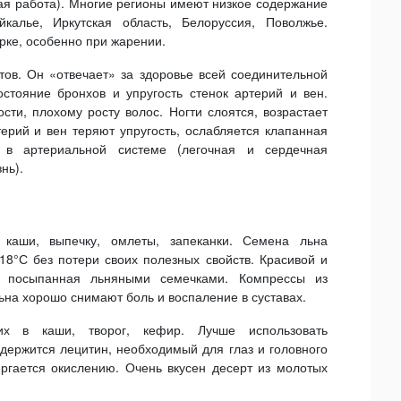
ая работа). Многие регионы имеют низкое содержание
калье, Иркутская область, Белоруссия, Поволжье.
рке, особенно при жарении.
ов. Он «отвечает» за здоровье всей соединительной
состояние бронхов и упругость стенок артерий и вен.
ти, плохому росту волос. Ногти слоятся, возрастает
ерий и вен теряют упругость, ослабляется клапанная
 в артериальной системе (легочная и сердечная
нь).
 каши, выпечку, омлеты, запеканки. Семена льна
8°С без потери своих полезных свойств. Красивой и
, посыпанная льняными семечками. Компрессы из
ьна хорошо снимают боль и воспаление в суставах.
х в каши, творог, кефир. Лучше использовать
одержится лецитин, необходимый для глаз и головного
ергается окислению. Очень вкусен десерт из молотых