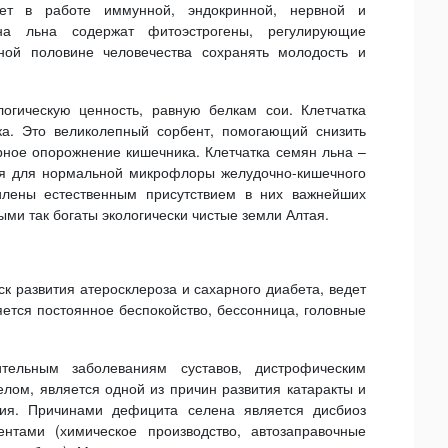
ует в работе иммунной, эндокринной, нервной и
ена льна содержат фитоэстрогены, регулирующие
ой половине человечества сохранять молодость и
гическую ценность, равную белкам сои. Клетчатка
а. Это великолепный сорбент, помогающий снизить
ное опорожнение кишечника. Клетчатка семян льна –
ия для нормальной микрофлоры желудочно-кишечного
илены естественным присутствием в них важнейших
ыми так богаты экологически чистые земли Алтая.
 развития атеросклероза и сахарного диабета, ведет
ется постоянное беспокойство, бессонница, головные
ельным заболеваниям суставов, дистрофическим
ом, является одной из причин развития катаракты и
ния. Причинами дефицита селена является дисбиоз
нтами (химическое производство, автозаправочные