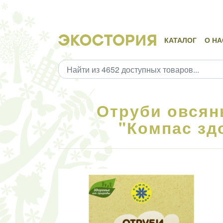
КАТАЛОГ
О НА
Отруби овсян
"Компас здо