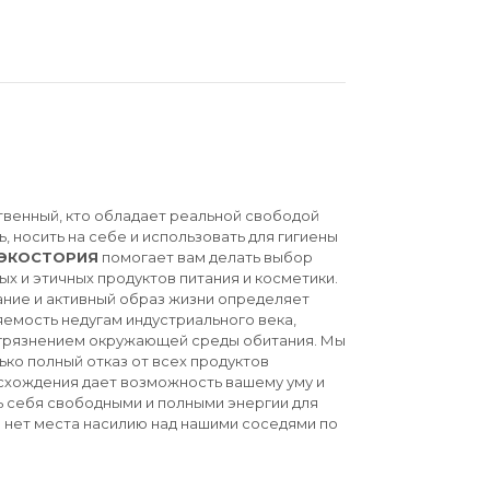
твенный, кто обладает реальной свободой
ь, носить на себе и использовать для гигиены
ЭКОСТОРИЯ
помогает вам делать выбор
ых и этичных продуктов питания и косметики.
ние и активный образ жизни определяет
емость недугам индустриального века,
агрязнением окружающей среды обитания. Мы
ько полный отказ от всех продуктов
схождения дает возможность вашему уму и
ь себя свободными и полными энергии для
й нет места насилию над нашими соседями по