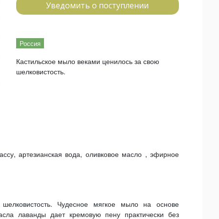
Уведомить о поступлении
Россия
​Кастильское мыло веками ценилось за свою
шелковистость.
ссу, артезианская вода, оливковое масло , эфирное
 шелковистость. Чудесное мягкое мыло на основе
асла лаванды дает кремовую пену практически без