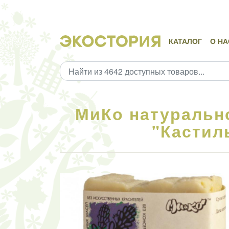
КАТАЛОГ
О НА
МиКо натуральн
"Кастиль