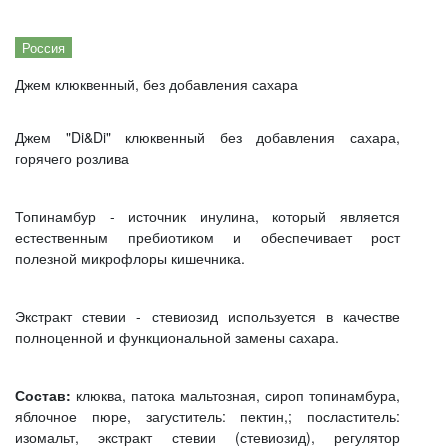
Россия
Джем клюквенный, без добавления сахара
Джем "Di&Di" клюквенный без добавления сахара,
горячего розлива
Топинамбур - источник инулина, который является
естественным пребиотиком и обеспечивает рост
полезной микрофлоры кишечника.
Экстракт стевии - стевиозид используется в качестве
полноценной и функциональной замены сахара.
Состав:
клюква, патока мальтозная, сироп топинамбура,
яблочное пюре, загуститель: пектин,; посластитель:
изомальт, экстракт стевии (стевиозид), регулятор