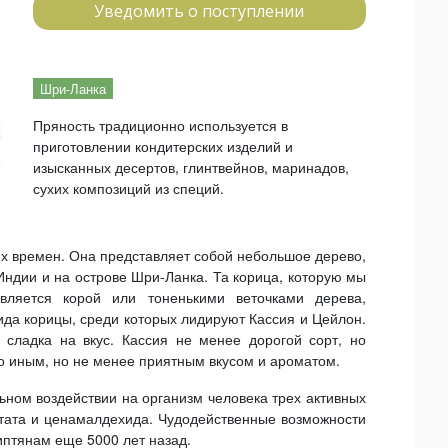
Уведомить о поступлении
Шри-Ланка
Пряность традиционно используется в
приготовлении кондитерских изделий и
изысканных десертов, глинтвейнов, маринадов,
сухих композиций из специй.
их времен. Она представляет собой небольшое дерево,
Индии и на острове Шри-Ланка. Та корица, которую мы
является корой или тоненькими веточками дерева,
да корицы, среди которых лидируют Кассия и Цейлон.
сладка на вкус. Кассия не менее дорогой сорт, но
о иным, но не менее приятным вкусом и ароматом.
ьном воздействии на организм человека трех активных
етата и ценамалдехида. Чудодейственные возможности
птянам еще 5000 лет назад.