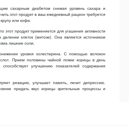
щим сахарным диабетом снижая уровень сахара и
ючить этот продукт в ваш ежедневный рацион требуется
 крупу или кофе.
о этот продукт применяется для угашения активности
делении клеток (митозе). Она является источником
низма лишние соли.
понижении уровня холестерина. С помощью волокон
ислот. Прием половины чайной ложки корицы в день
е способствует улучшению показателей содержания
тряет реакцию, улучшает память, лечит депрессию.
езинке придать вкус корицы зрительные процессы и