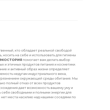
твенный, кто обладает реальной свободой
ь, носить на себе и использовать для гигиены
ЭКОСТОРИЯ
помогает вам делать выбор
ых и этичных продуктов питания и косметики.
ние и активный образ жизни определяет
емость недугам индустриального века,
агрязнением окружающей среды обитания. Мы
ько полный отказ от всех продуктов
схождения дает возможность вашему уму и
ь себя свободными и полными энергии для
й нет места насилию над нашими соседями по