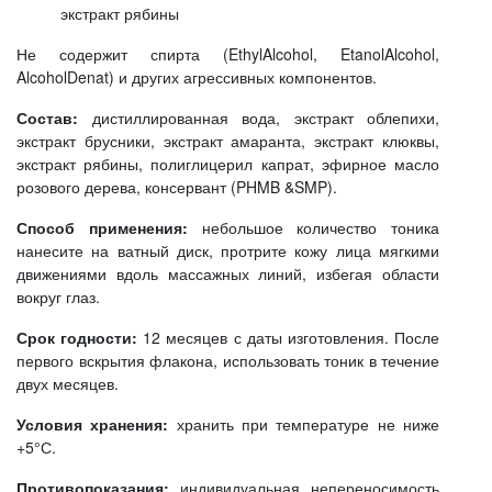
экстракт рябины
Не содержит спирта (EthylAlcohol, EtanolAlcohol,
AlcoholDenat) и других агрессивных компонентов.
Состав:
дистиллированная вода, экстракт облепихи,
экстракт брусники, экстракт амаранта, экстракт клюквы,
экстракт рябины, полиглицерил капрат, эфирное масло
розового дерева, консервант (PHMB &SMP).
Способ применения:
небольшое количество тоника
нанесите на ватный диск, протрите кожу лица мягкими
движениями вдоль массажных линий, избегая области
вокруг глаз.
Срок годности:
12 месяцев с даты изготовления. После
первого вскрытия флакона, использовать тоник в течение
двух месяцев.
Условия хранения:
хранить при температуре не ниже
+5°С.
Противопоказания:
индивидуальная непереносимость