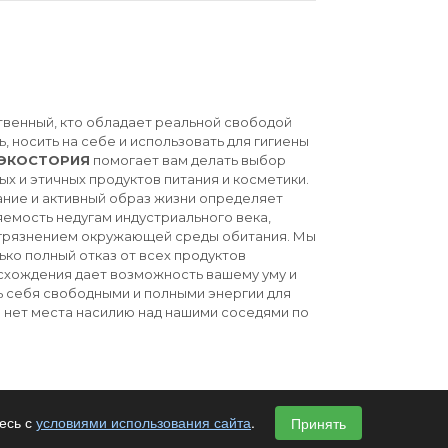
твенный, кто обладает реальной свободой
ь, носить на себе и использовать для гигиены
ЭКОСТОРИЯ
помогает вам делать выбор
ых и этичных продуктов питания и косметики.
ние и активный образ жизни определяет
емость недугам индустриального века,
агрязнением окружающей среды обитания. Мы
ько полный отказ от всех продуктов
схождения дает возможность вашему уму и
ь себя свободными и полными энергии для
й нет места насилию над нашими соседями по
есь с
условиями использования сайта
.
Принять