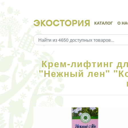
КАТАЛОГ
О НА
Крем-лифтинг дл
"Нежный лен" "К