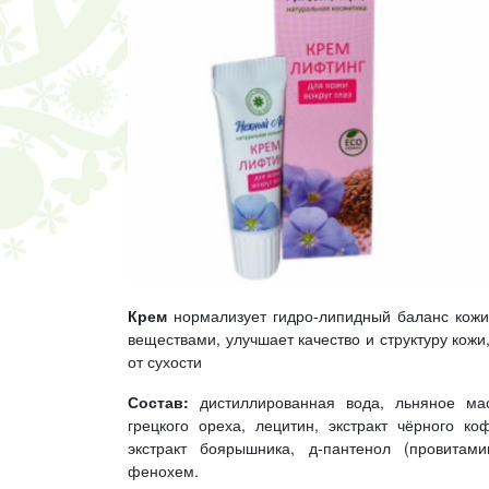
Крем
нормализует гидро-липидный баланс кож
веществами, улучшает качество и структуру кож
от сухости
Состав:
дистиллированная вода, льняное ма
грецкого ореха, лецитин, экстракт чёрного коф
экстракт боярышника, д-пантенол (провитам
фенохем.