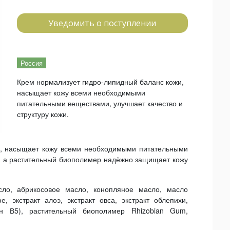
Уведомить о поступлении
Россия
Крем нормализует гидро-липидный баланс кожи,
насыщает кожу всеми необходимыми
питательными веществами, улучшает качество и
структуру кожи.
и, насыщает кожу всеми необходимыми питательными
и, а растительный биополимер надёжно защищает кожу
сло, абрикосовое масло, конопляное масло, масло
е, экстракт алоэ, экстракт овса, экстракт облепихи,
ин В5), растительный биополимер Rhizobian Gum,