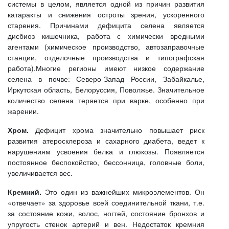
системы в целом, является одной из причин развития
катаракты и снижения остроты зрения, ускоренного
старения. Причинами дефицита селена является
дисбиоз кишечника, работа с химически вредными
агентами (химическое производство, автозаправочные
станции, отделочные производства и типографская
работа).Многие регионы имеют низкое содержание
селена в почве: Северо-Запад России, Забайкалье,
Иркутская область, Белоруссия, Поволжье. Значительное
количество селена теряется при варке, особенно при
жарении.
Хром.
Дефицит хрома значительно повышает риск
развития атеросклероза и сахарного диабета, ведет к
нарушениям усвоения белка и глюкозы. Появляется
постоянное беспокойство, бессонница, головные боли,
увеличивается вес.
Кремний.
Это один из важнейших микроэлементов. Он
«отвечает» за здоровье всей соединительной ткани, т.е.
за состояние кожи, волос, ногтей, состояние бронхов и
упругость стенок артерий и вен. Недостаток кремния