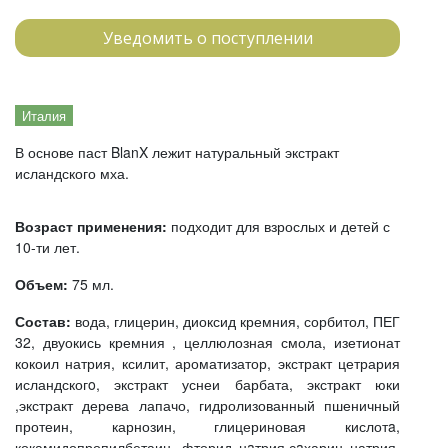
Уведомить о поступлении
Италия
В основе паст BlanX лежит натуральный экстракт
исландского мха.
Возраст применения:
подходит для взрослых и детей с
10-ти лет.
Объем:
75 мл.
Состав:
вода, глицерин, диоксид кремния, сорбитол, ПЕГ
32, двуокись кремния , целлюлозная смола, изетионат
кокоил натрия, ксилит, ароматизатор, экстракт цетрария
исландскогo, экстракт уснеи барбата, экстракт юки
,экстракт дерева лапачо, гидролизованный пшеничный
протеин, карнозин, глицериновая кислотa,
кокамидопропилбетаин, фторид нaтрия,сaхарин натрия,