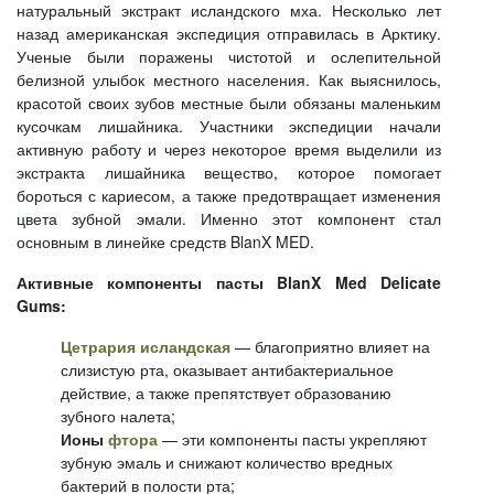
натуральный экстракт исландского мха. Несколько лет
назад американская экспедиция отправилась в Арктику.
Ученые были поражены чистотой и ослепительной
белизной улыбок местного населения. Как выяснилось,
красотой своих зубов местные были обязаны маленьким
кусочкам лишайника. Участники экспедиции начали
активную работу и через некоторое время выделили из
экстракта лишайника вещество, которое помогает
бороться с кариесом, а также предотвращает изменения
цвета зубной эмали. Именно этот компонент стал
основным в линейке средств BlanX MED.
Активные компоненты пасты BlanX Med Delicate
Gums:
Цетрария исландская
— благоприятно влияет на
слизистую рта, оказывает антибактериальное
действие, а также препятствует образованию
зубного налета;
Ионы
фтора
— эти компоненты пасты укрепляют
зубную эмаль и снижают количество вредных
бактерий в полости рта;