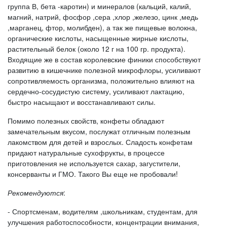
группа В, бета -каротин) и минералов (кальций, калий,
магний, натрий, фосфор ,сера ,хлор ,железо, цинк ,медь
,марганец, фтор, молибден), а так же пищевые волокна,
органические кислоты, насыщенные жирные кислоты,
растительный белок (около 12 г на 100 гр. продукта).
Входящие же в состав королевские финики способствуют
развитию в кишечнике полезной микрофлоры, усиливают
сопротивляемость организма, положительно влияют на
сердечно-сосудистую систему, усиливают лактацию,
быстро насыщают и восстанавливают силы.
Помимо полезных свойств, конфеты обладают
замечательным вкусом, послужат отличным полезным
лакомством для детей и взрослых. Сладость конфетам
придают натуральные сухофрукты, в процессе
приготовления не используется сахар, загустители,
консерванты и ГМО. Такого Вы еще не пробовали!
Рекомендуются
:
- Спортсменам, водителям ,школьникам, студентам, для
улучшения работоспособности, концентрации внимания,