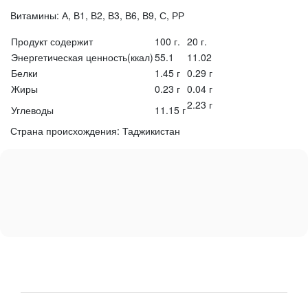
Витамины: А, В1, В2, В3, В6, В9, С, РР
Продукт содержит
100 г.
20 г.
Энергетическая ценность(ккал)
55.1
11.02
Белки
1.45 г
0.29 г
Жиры
0.23 г
0.04 г
2.23 г
Углеводы
11.15 г
Страна происхождения: Таджикистан