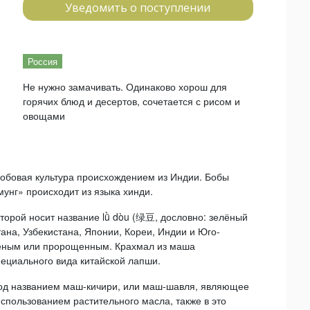
Уведомить о поступлении
Россия
Не нужно замачивать. Одинаково хорош для
горячих блюд и десертов, сочетается с рисом и
овощами
обобовая культура происхождением из Индии. Бобы
унг» происходит из языка хинди.
оторой носит название lǜ dòu (绿豆, дословно: зелёный
тана, Узбекистана, Японии, Кореи, Индии и Юго-
щёным или пророщенным. Крахмал из маша
пециального вида китайской лапши.
 под названием маш-кичири, или маш-шавля, являющее
спользованием растительного масла, также в это