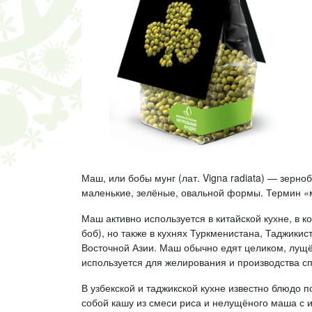
Маш, или бобы мунг (лат. Vigna radiata) — зерн
маленькие, зелёные, овальной формы. Термин «м
Маш активно используется в китайской кухне, в к
боб), но также в кухнях Туркменистана, Таджикис
Восточной Азии. Маш обычно едят целиком, лу
используется для желирования и производства с
В узбекской и таджикской кухне известно блюдо
собой кашу из смеси риса и нелущёного маша с и