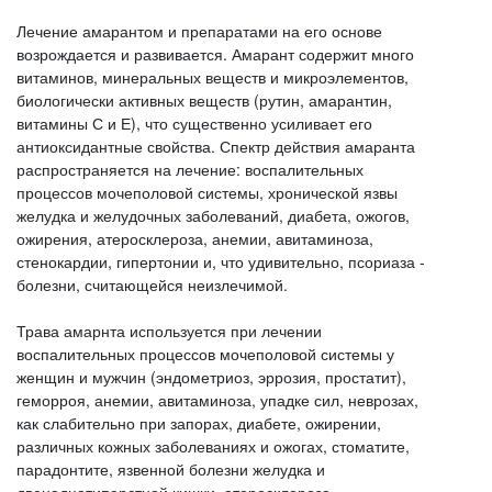
Лечение амарантом и препаратами на его основе
возрождается и развивается. Амарант содержит много
витаминов, минеральных веществ и микроэлементов,
биологически активных веществ (рутин, амарантин,
витамины С и Е), что существенно усиливает его
антиоксидантные свойства. Спектр действия амаранта
распространяется на лечение: воспалительных
процессов мочеполовой системы, хронической язвы
желудка и желудочных заболеваний, диабета, ожогов,
ожирения, атеросклероза, анемии, авитаминоза,
стенокардии, гипертонии и, что удивительно, псориаза -
болезни, считающейся неизлечимой.
Трава амарнта используется при лечении
воспалительных процессов мочеполовой системы у
женщин и мужчин (эндометриоз, эррозия, простатит),
геморроя, анемии, авитаминоза, упадке сил, неврозах,
как слабительно при запорах, диабете, ожирении,
различных кожных заболеваниях и ожогах, стоматите,
парадонтите, язвенной болезни желудка и