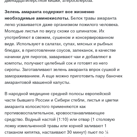
двенадцатиперстной кишки, атеросклероза.
Зелень амаранта содержит все жизненно
необходимые аминокислоты.
Белок травы амаранта
легко усваивается даже организмом пожилого человека.
Молодые листья по вкусу схожи со шпинатом. Их
употребляют в свежем, сушеном и консервированном
виде. Используют в салатах, супах, мясных и рыбных
блюдах, в приготовлении соусов, запеканок, в качестве
начинки для пирогов, заваривают чаи и добавляют в
компоты, получают целебный сок и готовят из него
сиропы. Заготавливают зелень амаранта впрок сушкой и
замораживанием. А еще можно приготовить пару баночек
амарантовой квашеной капусты.
В народной медицине средней полосы европейской
части бывшего России и Сибири стебли, листья и цветки
амаранта колосистого применяются как
противовоспалительное, кровоостанавливающее
средство. Водный настой (1:10) или отвар (1 столовую
ложку измельченной травы или корней заливают 1
стаканом кипятка, настаивают 30 минут) пьют по ¼