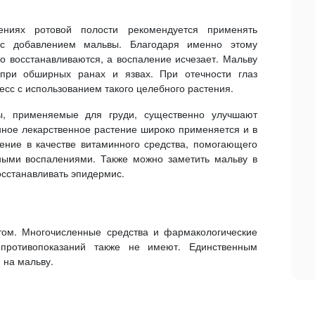
ениях ротовой полости рекомендуется применять
 с добавлением мальвы. Благодаря именно этому
о восстанавливаются, а воспаление исчезает. Мальву
 при обширных ранах и язвах. При отечности глаз
есс с использованием такого целебного растения.
ы, применяемые для груди, существенно улучшают
анное лекарственное растение широко применяется и в
ение в качестве витаминного средства, помогающего
ными воспалениями. Также можно заметить мальву в
осстанавливать эпидермис.
том. Многочисленные средства и фармакологические
 противопоказаний также не имеют. Единственным
 на мальву.