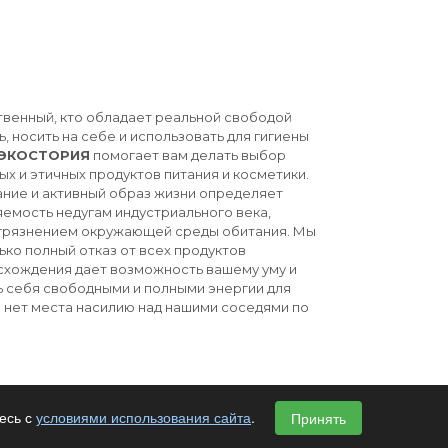
твенный, кто обладает реальной свободой
ь, носить на себе и использовать для гигиены
ЭКОСТОРИЯ
помогает вам делать выбор
ых и этичных продуктов питания и косметики.
ние и активный образ жизни определяет
емость недугам индустриального века,
агрязнением окружающей среды обитания. Мы
ько полный отказ от всех продуктов
схождения дает возможность вашему уму и
ь себя свободными и полными энергии для
й нет места насилию над нашими соседями по
есь с
условиями использования сайта
.
Принять