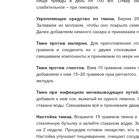
пищи трижды в день по 100 мл. Отвар ока
слабительное – при геморрое.
Укрепляющее средство из тмина.
Берем 20
Заливаем их молоком, чтобы оно покрыло семе
Далее добавляем немного сахара и принимаем по
Тмин против малярии.
Для приготовления эт
граммов и соединить их с двумя столовыми 
смешиваем компоненты и принимаем по мере не
Тмин против глистов.
Взяв 10 граммов семян 
добавляем к ним 15–20 граммов лука репчатого.
желудок.
Тмин при инфекциях мочевыводящих путей
добавьте к ним сок, выжатый из одного лимона.
стакана воды. Смешиваем всё и принимаем дважд
Настойка тмина.
Возьмите 15 граммов тмина и 
стеклянную бутылку и залейте стаканом водки. За
на 2 недели. Процедив готовое лекарство, его 
Настойка улучшает пищеварение, очищает сосуды 