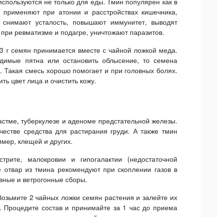
пользуются не только для еды. Тмин популярен как в
 применяют при атонии и расстройствах кишечника,
я снимают усталость, повышают иммунитет, выводят
 при ревматизме и подагре, уничтожают паразитов.
3 г семян принимается вместе с чайной ложкой меда.
одимые пятна или остановить облысение, то семена
 Такая смесь хорошо помогает и при головных болях.
ь цвет лица и очистить кожу.
стме, туберкулезе и аденоме предстательной железы.
честве средства для растирания груди. А также тмин
мер, клещей и других.
трите, малокровии и гипогалактии (недостаточной
 отвар из тмина рекомендуют при скоплении газов в
вные и ветрогонные сборы.
Возьмите 2 чайных ложки семян растения и залейте их
т. Процедите состав и принимайте за 1 час до приема