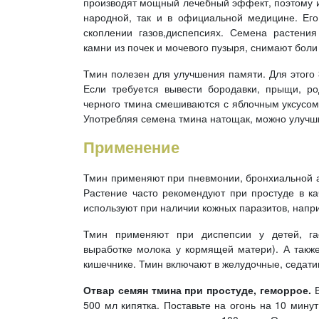
производят мощный лечебный эффект, поэтому ис
народной, так и в официальной медицине. Его
скоплении газов,диспепсиях. Семена растени
камни из почек и мочевого пузыря, снимают боли
Тмин полезен для улучшения памяти. Для этого 
Если требуется вывести бородавки, прыщи, р
черного тмина смешиваются с яблочным уксусом.
Употребляя семена тмина натощак, можно улучшит
Применение
Тмин применяют при пневмонии, бронхиальной а
Растение часто рекомендуют при простуде в ка
используют при наличии кожных паразитов, напри
Тмин применяют при диспепсии у детей, гас
выработке молока у кормящей матери). А также
кишечнике. Тмин включают в желудочные, седати
Отвар семян тмина при простуде, геморрое.
500 мл кипятка. Поставьте на огонь на 10 мину