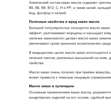
Химический состав какао масла содержит тригли
В5, В6, В9, В12, С, Н и РР, а также калий, кальци
йод, фосфор и натрий.
Полезные свойства и вред какао масла
Большой популярностью пользуется масло какао
эффект, разглаживает морщины и насыщает кожу
наличие аминокислот делает масло какао химичес
увеличивает сроки хранения косметических сред
В медицинских целях масло какао используется к
лечения ожогов, различных высыпаний на коже, 
свойства.
Масло какао очень полезно при приёме вовнутрь,
может привести к тяжелым пищевым отравления
Масло какао в кулинарии
Основным применением какао масла, разумеется,
кондитерских изделий на его основе, сдобной вып