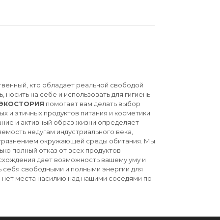
твенный, кто обладает реальной свободой
ь, носить на себе и использовать для гигиены
ЭКОСТОРИЯ
помогает вам делать выбор
ых и этичных продуктов питания и косметики.
ние и активный образ жизни определяет
емость недугам индустриального века,
агрязнением окружающей среды обитания. Мы
ько полный отказ от всех продуктов
схождения дает возможность вашему уму и
ь себя свободными и полными энергии для
й нет места насилию над нашими соседями по