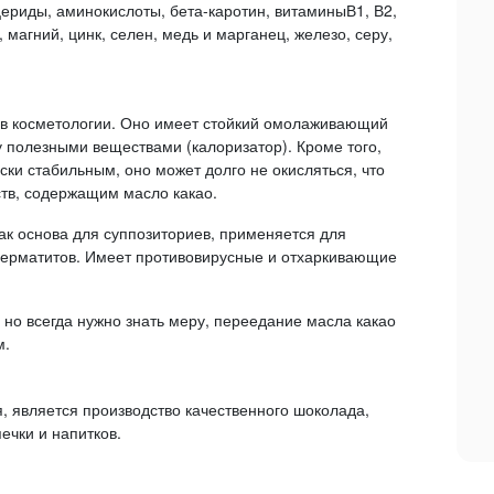
цериды, аминокислоты, бета-каротин, витаминыВ1, В2,
й, магний, цинк, селен, медь и марганец, железо, серу,
 в косметологии. Оно имеет стойкий омолаживающий
 полезными веществами (калоризатор). Кроме того,
ки стабильным, оно может долго не окисляться, что
ств, содержащим масло какао.
ак основа для суппозиториев, применяется для
дерматитов. Имеет противовирусные и отхаркивающие
 но всегда нужно знать меру, переедание масла какао
м.
 является производство качественного шоколада,
ечки и напитков.