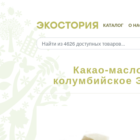
КАТАЛОГ
О НА
Какао-масл
колумбийское 