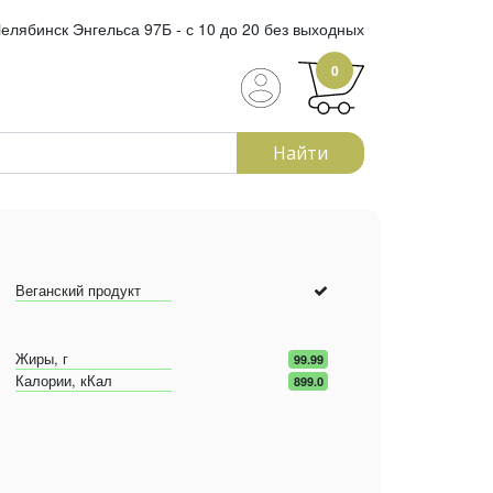
елябинск Энгельса 97Б - с 10 до 20 без выходных
0
Найти
Веганский продукт
Жиры, г
99.99
Калории, кКал
899.0